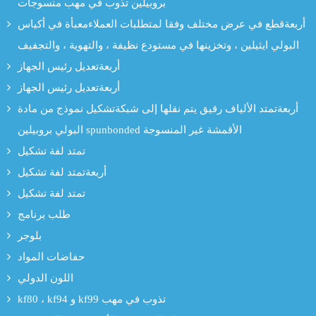
بروبيلين تذوب في مهب منسوجات
أربعةقطع في عرض مختلف وفقا لمتطلبات العملاءمعبأة في أكياس
البولي ايثيلين ، وتخزينها في مستودع نظيفة ، والتهوية ، والتجفيف
أربعةتعديل رئيس الجهاز
أربعةتعديل رئيس الجهاز
أربعةتمتد الألياف رقيق يتم نقلها إلى شبكةتشكيل نموذج من مادة
البولي بروبيلين spunbonded الأقمشة غير المنسوجة
تمتد لفة تشكيل
أربعةتمتد لفة تشكيل
تمتد لفة تشكيل
طلب برنامج
بلوجر
حفاضات المواد
اللون الدولي
kf80 ، kf94 و kf99 تذوب في مهب