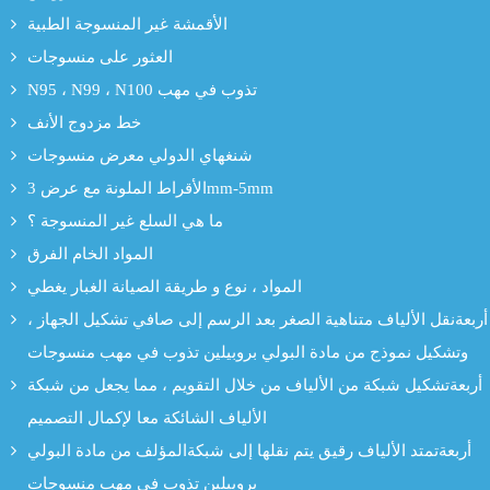
الأقمشة غير المنسوجة الطبية
العثور على منسوجات
N95 ، N99 ، N100 تذوب في مهب
خط مزدوج الأنف
شنغهاي الدولي معرض منسوجات
الأقراط الملونة مع عرض 3mm-5mm
ما هي السلع غير المنسوجة ؟
المواد الخام الفرق
المواد ، نوع و طريقة الصيانة الغبار يغطي
أربعةنقل الألياف متناهية الصغر بعد الرسم إلى صافي تشكيل الجهاز ،
وتشكيل نموذج من مادة البولي بروبيلين تذوب في مهب منسوجات
أربعةتشكيل شبكة من الألياف من خلال التقويم ، مما يجعل من شبكة
الألياف الشائكة معا لإكمال التصميم
أربعةتمتد الألياف رقيق يتم نقلها إلى شبكةالمؤلف من مادة البولي
بروبيلين تذوب في مهب منسوجات