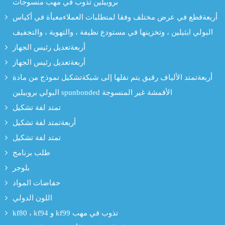
بروبيلين تذوب في مهب منسوجات
أربعةقطع في عرض مختلف وفقا لمتطلبات العملاءمعبأة في أكياس
البولي ايثيلين ، وتخزينها في مستودع نظيفة ، والتهوية ، والتجفيف
أربعةتعديل رئيس الجهاز
أربعةتعديل رئيس الجهاز
أربعةتمتد الألياف رقيق يتم نقلها إلى شبكةتشكيل نموذج من مادة
البولي بروبيلين spunbonded الأقمشة غير المنسوجة
تمتد لفة تشكيل
أربعةتمتد لفة تشكيل
تمتد لفة تشكيل
طلب برنامج
بلوجر
حفاضات المواد
اللون الدولي
kf80 ، kf94 و kf99 تذوب في مهب