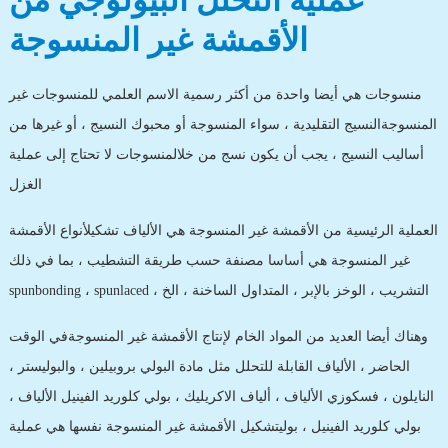
عملية التحلل البيولوجي من
الأقمشة غير المنسوجة
منسوجات هي أيضا واحدة من أكثر رسمية الاسم العلمي للمنسوجات غير
المنسوجةالنسيج التقليدية ، سواء المنسوجة أو محبوك النسيج ، أو غيرها من
أساليب النسيج ، يجب أن يكون نسج من خلالمنسوجات لا تحتاج إلى عملية
الغزل
العملية الرئيسية من الأقمشة غير المنسوجة هي الألياف تشكيلأنواع الأقمشة
غير المنسوجة هي أساسا مصنفة حسب طريقة التشطيب ، بما في ذلك
spunbonding ، spunlaced ، التشريب ، الوخز بالإبر ، المتداول الساخنة ، الخ
وهناك أيضا العديد من المواد الخام لإنتاج الأقمشة غير المنسوجةفي الوقت
الحاضر ، الألياف القابلة للتحلل مثل مادة البولي بروبيلين ، والبوليستر ،
النايلون ، فسكوزي الألياف ، ألياف الاكريليك ، بولي كلوريد الفينيل الألياف ،
بولي كلوريد الفينيل ، بوليتشكيل الأقمشة غير المنسوجة نفسها هي عملية