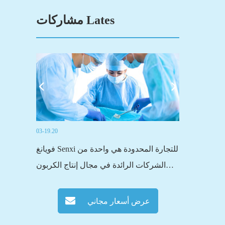
مشاركات Lates
03-19.20
فويانغ Senxi للتجارة المحدودة هي واحدة من
منسوجات 
الشركات الرائدة في مجال إنتاج الكربون
المنشطنحن توريد أساسا نوعين من الأقمشة
ال
المصنوعة من ألياف الكربون المنشط ، واحد
المنسوجة 
عرض أسعار مجاني
هو الكربون المنشط الأقمشة غير المنسوجة
الحياكة ، ك