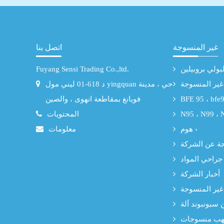
العادية ، والآخر هو ���
غير المنسوجة
اتصل بنا
Fuyang Sensi Trading Co.,ltd.
 غير المنسوجة
د 618-01 ليني مول yingquan حي ، مدينة
فويانغ بمقاطعة انهوى ، والصين
المحتويات
هوم ›
معلومات
ة عن الشركة
جراحي المواد
أخبار الشركة
غير المنسوجة
ن سبونبوند آلة
 مهب منسوجات