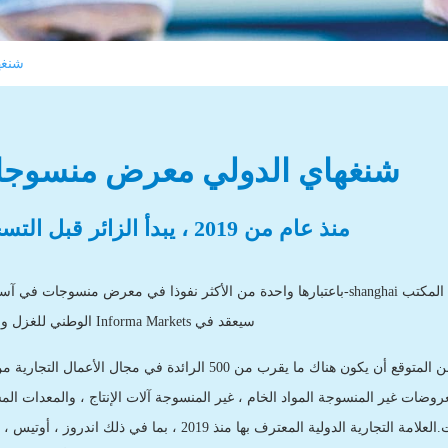
شنغه
شنغهاي الدولي معرض منسوج
منذ عام من 2019 ، يبدأ الزائر قبل التسجيل
الوطني للغزل والنسيج Informa Markets سيعقد في
منذ 2019 ، حجم المعرض سوف تصل إلى 34000 متر مربع ، ومن المتوقع أن يكون هناك ما يقرب من 500 الرائدة في مجال الأعما
ات غير المنسوجة المواد الخام ، غير المنسوجة آلات الإنتاج ، والمعدات الم
والاكسسوارات ، غير المنسوجة لفة المنتجات وتحويل المنتجات.العلامة التجارية الدولية المعترف بها منذ 2019 ، بما في ذلك 